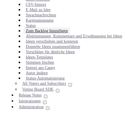
CSV-Import
E-Mail zu Idee
Sprachnachrichten
Kartenanpassung
Status
Zum Backlog hinzufügen
Abstimmungen, Kommentare und Erwähnungen bei Ideen
Ideen verschieben und kopieren
Doppelte Ideen zusammenführen
Vorschläge für ähnliche Ideen
Ideen-Templates
Stimmen löschen
Import aus Canny
Autor ändern
Status-Automatisierung
All Voters and Subscribers
Voting Board SDK
Release Notes
Integrationen
Administration