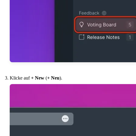
Klicke auf
+ New
(
+ Neu
).