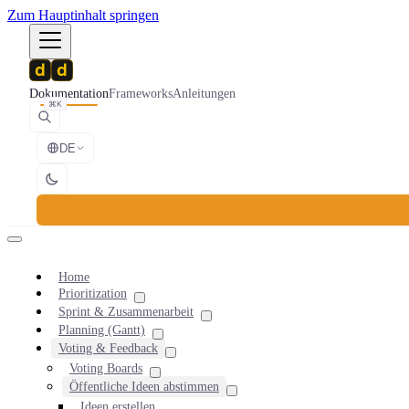
Zum Hauptinhalt springen
Dokumentation
Frameworks
Anleitungen
⌘K
DE
Home
Prioritization
Sprint & Zusammenarbeit
Planning (Gantt)
Voting & Feedback
Voting Boards
Öffentliche Ideen abstimmen
Ideen erstellen