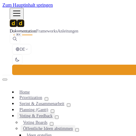
Zum Hauptinhalt springen
Dokumentation
Frameworks
Anleitungen
⌘K
DE
Home
Prioritization
Sprint & Zusammenarbeit
Planning (Gantt)
Voting & Feedback
Voting Boards
Öffentliche Ideen abstimmen
Ideen erstellen