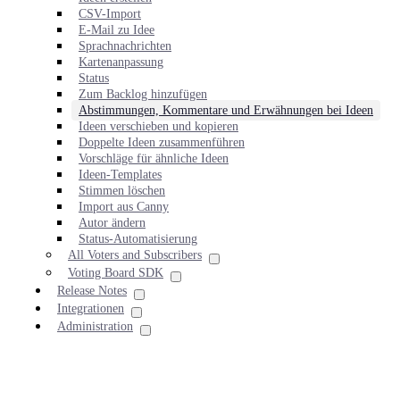
CSV-Import
E-Mail zu Idee
Sprachnachrichten
Kartenanpassung
Status
Zum Backlog hinzufügen
Abstimmungen, Kommentare und Erwähnungen bei Ideen
Ideen verschieben und kopieren
Doppelte Ideen zusammenführen
Vorschläge für ähnliche Ideen
Ideen-Templates
Stimmen löschen
Import aus Canny
Autor ändern
Status-Automatisierung
All Voters and Subscribers
Voting Board SDK
Release Notes
Integrationen
Administration