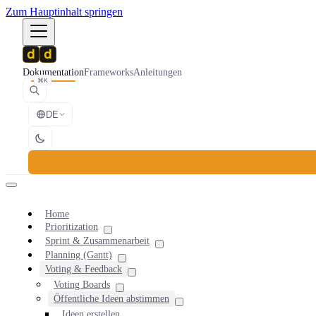
Zum Hauptinhalt springen
Dokumentation
Frameworks
Anleitungen
⌘K
DE
Home
Prioritization
Sprint & Zusammenarbeit
Planning (Gantt)
Voting & Feedback
Voting Boards
Öffentliche Ideen abstimmen
Ideen erstellen