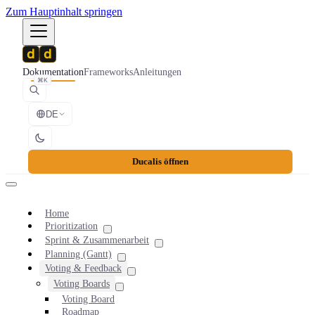
Zum Hauptinhalt springen
Dokumentation
Frameworks
Anleitungen
⌘K
DE
Ducalis öffnen
Home
Prioritization
Sprint & Zusammenarbeit
Planning (Gantt)
Voting & Feedback
Voting Boards
Voting Board
Roadmap