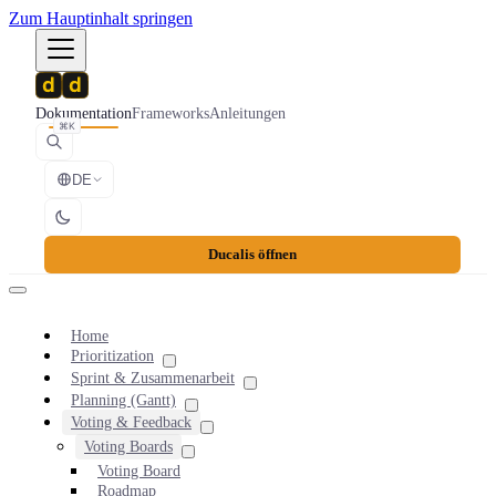
Zum Hauptinhalt springen
Dokumentation
Frameworks
Anleitungen
⌘K
DE
Ducalis öffnen
Home
Prioritization
Sprint & Zusammenarbeit
Planning (Gantt)
Voting & Feedback
Voting Boards
Voting Board
Roadmap