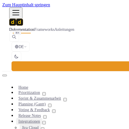
Zum Hauptinhalt springen
Dokumentation
Frameworks
Anleitungen
⌘K
DE
Home
Prioritization
Sprint & Zusammenarbeit
Planning (Gantt)
Voting & Feedback
Release Notes
Integrationen
Jira Cloud