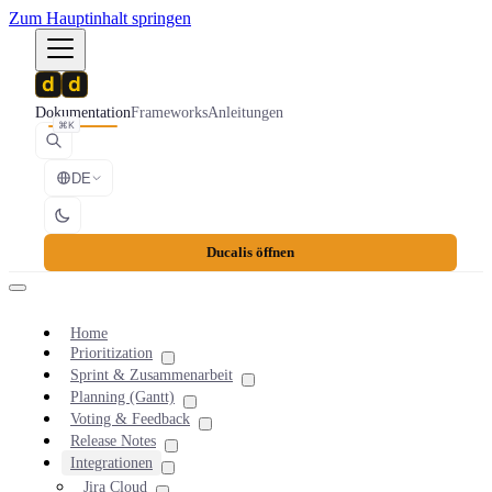
Zum Hauptinhalt springen
Dokumentation
Frameworks
Anleitungen
⌘K
DE
Ducalis öffnen
Home
Prioritization
Sprint & Zusammenarbeit
Planning (Gantt)
Voting & Feedback
Release Notes
Integrationen
Jira Cloud