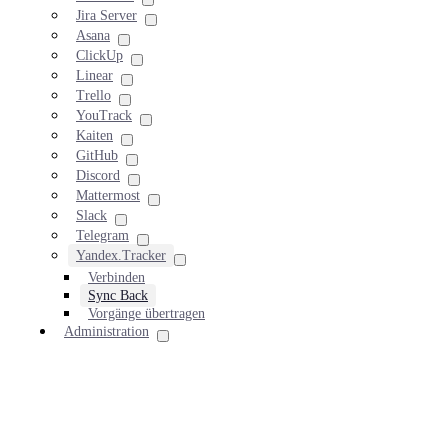
Jira Server
Asana
ClickUp
Linear
Trello
YouTrack
Kaiten
GitHub
Discord
Mattermost
Slack
Telegram
Yandex.Tracker
Verbinden
Sync Back
Vorgänge übertragen
Administration