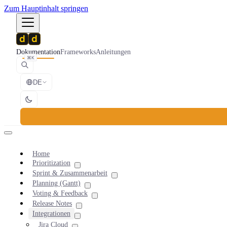
Zum Hauptinhalt springen
Dokumentation
Frameworks
Anleitungen
⌘K
DE
Home
Prioritization
Sprint & Zusammenarbeit
Planning (Gantt)
Voting & Feedback
Release Notes
Integrationen
Jira Cloud