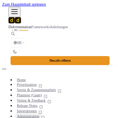
Zum Hauptinhalt springen
Dokumentation
Frameworks
Anleitungen
⌘K
DE
Ducalis öffnen
Home
Prioritization
Sprint & Zusammenarbeit
Planning (Gantt)
Voting & Feedback
Release Notes
Integrationen
Administration