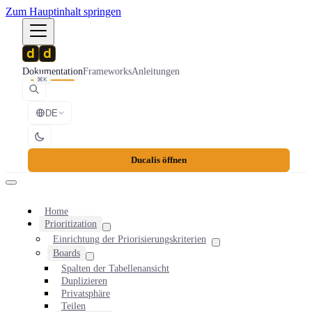
Zum Hauptinhalt springen
Dokumentation
Frameworks
Anleitungen
⌘K
DE
Ducalis öffnen
Home
Prioritization
Einrichtung der Priorisierungskriterien
Boards
Spalten der Tabellenansicht
Duplizieren
Privatsphäre
Teilen