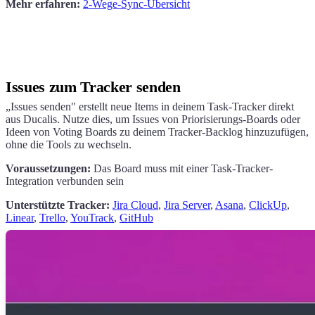
Mehr erfahren:
2-Wege-Sync-Übersicht
Issues zum Tracker senden
„Issues senden" erstellt neue Items in deinem Task-Tracker direkt
aus
Ducalis
. Nutze dies, um Issues von Priorisierungs-Boards oder
Ideen von Voting Boards zu deinem Tracker-Backlog hinzuzufügen,
ohne die Tools zu wechseln.
Voraussetzungen:
Das Board muss mit einer Task-Tracker-
Integration verbunden sein
Unterstützte Tracker:
Jira Cloud
,
Jira Server
,
Asana
,
ClickUp
,
Linear
,
Trello
,
YouTrack
,
GitHub