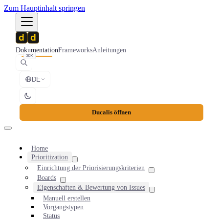
Zum Hauptinhalt springen
Dokumentation
Frameworks
Anleitungen
⌘K
DE
Ducalis öffnen
Home
Prioritization
Einrichtung der Priorisierungskriterien
Boards
Eigenschaften & Bewertung von Issues
Manuell erstellen
Vorgangstypen
Status