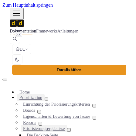
Zum Hauptinhalt springen
Dokumentation
Frameworks
Anleitungen
⌘K
DE
Ducalis öffnen
Home
Prioritization
Einrichtung der Priorisierungskriterien
Boards
Eigenschaften & Bewertung von Issues
Reports
Priorisierungsergebnisse
Die Backlog-Seite