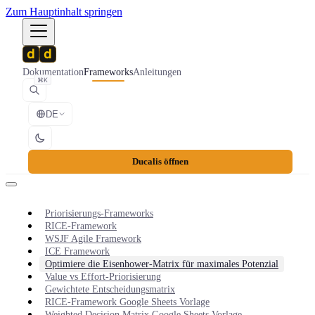
Zum Hauptinhalt springen
Dokumentation
Frameworks
Anleitungen
⌘K
DE
Ducalis öffnen
Priorisierungs-Frameworks
RICE-Framework
WSJF Agile Framework
ICE Framework
Optimiere die Eisenhower-Matrix für maximales Potenzial
Value vs Effort-Priorisierung
Gewichtete Entscheidungsmatrix
RICE-Framework Google Sheets Vorlage
Weighted Decision Matrix Google Sheets Vorlage