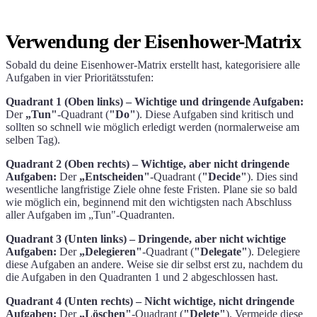
Verwendung der Eisenhower-Matrix
Sobald du deine Eisenhower-Matrix erstellt hast, kategorisiere alle
Aufgaben in vier Prioritätsstufen:
Quadrant 1 (Oben links) – Wichtige und dringende Aufgaben:
Der
„Tun"
-Quadrant (
"Do"
). Diese Aufgaben sind kritisch und
sollten so schnell wie möglich erledigt werden (normalerweise am
selben Tag).
Quadrant 2 (Oben rechts) – Wichtige, aber nicht dringende
Aufgaben:
Der
„Entscheiden"
-Quadrant (
"Decide"
). Dies sind
wesentliche langfristige Ziele ohne feste Fristen. Plane sie so bald
wie möglich ein, beginnend mit den wichtigsten nach Abschluss
aller Aufgaben im „Tun"-Quadranten.
Quadrant 3 (Unten links) – Dringende, aber nicht wichtige
Aufgaben:
Der
„Delegieren"
-Quadrant (
"Delegate"
). Delegiere
diese Aufgaben an andere. Weise sie dir selbst erst zu, nachdem du
die Aufgaben in den Quadranten 1 und 2 abgeschlossen hast.
Quadrant 4 (Unten rechts) – Nicht wichtige, nicht dringende
Aufgaben:
Der
„Löschen"
-Quadrant (
"Delete"
). Vermeide diese