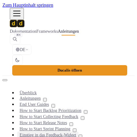
Zum Hauptinhalt springen
Dokumentation
Frameworks
Anleitungen
⌘K
DE
Ducalis öffnen
Überblick
Anleitungen
End User Guides
How to Start Backlog Prioritization
How to Start Collecting Feedback
How to Start Release Notes
How to Start Sprint Planning
Einstieg in das Feedback-Widget