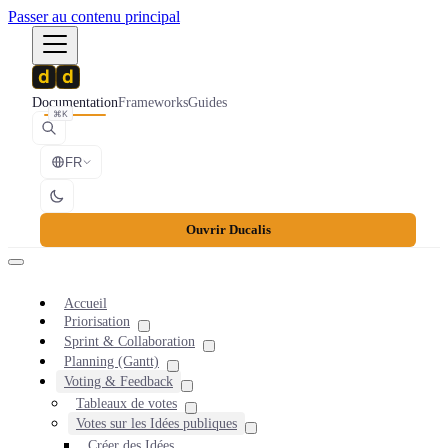
Passer au contenu principal
Documentation
Frameworks
Guides
⌘K
FR
Ouvrir Ducalis
Accueil
Priorisation
Sprint & Collaboration
Planning (Gantt)
Voting & Feedback
Tableaux de votes
Votes sur les Idées publiques
Créer des Idées