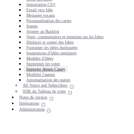
Importation CSV
Email vers Idée
Messages vocaux
Personnalisation des cartes
Statuts
Ajouter au Backlog
Votes, commentaires et mentions sur les Idées
Déplacer et copier des Idées
Fusionner les idées dupliquées
Suggestions d'Idées similaires
Modèles d'Idées
Supprimer les votes
Importer depuis Canny
Modifier l'auteur
Automatisation des statuts
All Voters and Subscribers
SDK du Tableau de votes
Notes de version
Intégrations
Administration