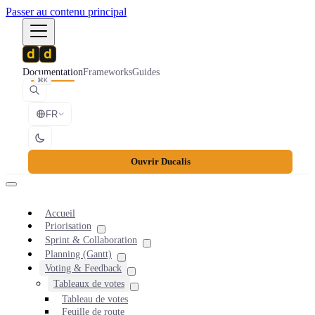
Passer au contenu principal
Documentation
Frameworks
Guides
⌘K
FR
Ouvrir Ducalis
Accueil
Priorisation
Sprint & Collaboration
Planning (Gantt)
Voting & Feedback
Tableaux de votes
Tableau de votes
Feuille de route