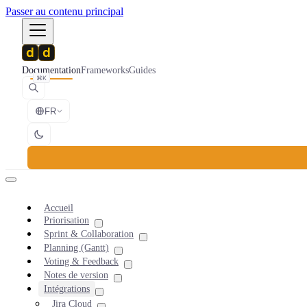
Passer au contenu principal
Documentation
Frameworks
Guides
⌘K
FR
Accueil
Priorisation
Sprint & Collaboration
Planning (Gantt)
Voting & Feedback
Notes de version
Intégrations
Jira Cloud