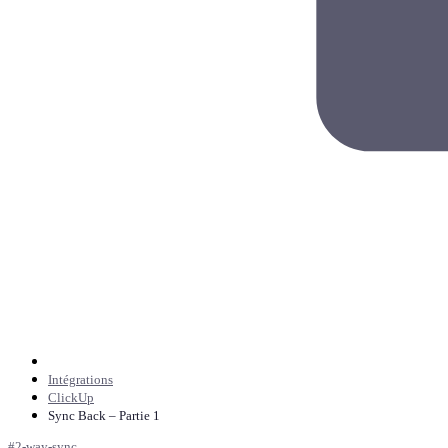
Intégrations
ClickUp
Sync Back – Partie 1
#
2-way-sync