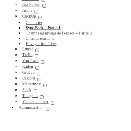
Jira Server
Asana
ClickUp
Connecter
Sync Back – Partie 1
Champs au niveau de l'espace – Partie 2
Champs existants
Envoyer les tâches
Linear
Trello
YouTrack
Kaiten
GitHub
Discord
Mattermost
Slack
Telegram
Yandex.Tracker
Administration