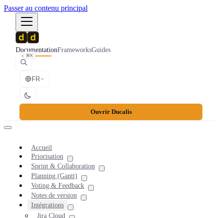
Passer au contenu principal
Documentation
Frameworks
Guides
⌘K
FR
Ouvrir Ducalis
Accueil
Priorisation
Sprint & Collaboration
Planning (Gantt)
Voting & Feedback
Notes de version
Intégrations
Jira Cloud