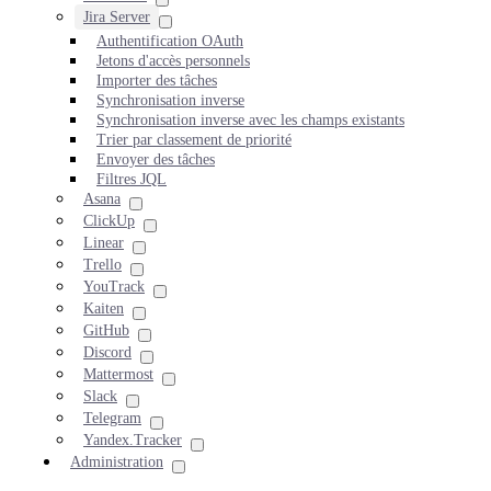
Jira Server
Authentification OAuth
Jetons d'accès personnels
Importer des tâches
Synchronisation inverse
Synchronisation inverse avec les champs existants
Trier par classement de priorité
Envoyer des tâches
Filtres JQL
Asana
ClickUp
Linear
Trello
YouTrack
Kaiten
GitHub
Discord
Mattermost
Slack
Telegram
Yandex.Tracker
Administration