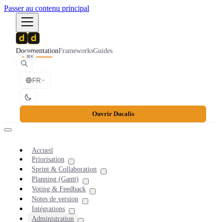
Passer au contenu principal
Documentation
Frameworks
Guides
⌘K
FR
Ouvrir Ducalis
Accueil
Priorisation
Sprint & Collaboration
Planning (Gantt)
Voting & Feedback
Notes de version
Intégrations
Administration