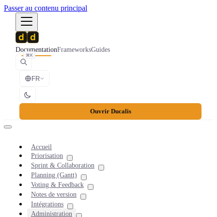
Passer au contenu principal
Documentation
Frameworks
Guides
⌘K
FR
Ouvrir Ducalis
Accueil
Priorisation
Sprint & Collaboration
Planning (Gantt)
Voting & Feedback
Notes de version
Intégrations
Administration