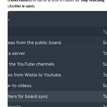
(
Observateurs
) en bas de la fiche et cliquez sur
Stop Watching
(
Arrêter le suivi
).