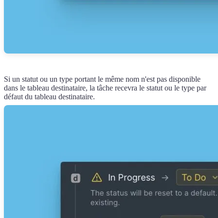
Si un statut ou un type portant le même nom n'est pas disponible
dans le tableau destinataire, la tâche recevra le statut ou le type par
défaut du tableau destinataire.