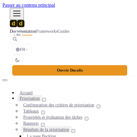
Passer au contenu principal
Documentation
Frameworks
Guides
⌘K
FR
Ouvrir Ducalis
Accueil
Priorisation
Configuration des critères de priorisation
Tableaux
Propriétés et évaluation des tâches
Rapports
Résultats de la priorisation
La page Backlog