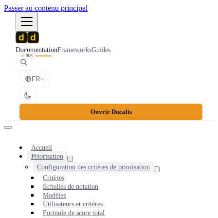
Passer au contenu principal
Documentation
Frameworks
Guides
⌘K
FR
Ouvrir Ducalis
Accueil
Priorisation
Configuration des critères de priorisation
Critères
Échelles de notation
Modèles
Utilisateurs et critères
Formule de score total