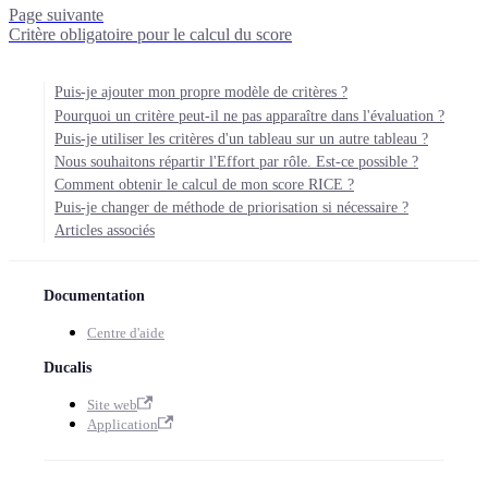
Page suivante
Critère obligatoire pour le calcul du score
Puis-je ajouter mon propre modèle de critères ?
Pourquoi un critère peut-il ne pas apparaître dans l'évaluation ?
Puis-je utiliser les critères d'un tableau sur un autre tableau ?
Nous souhaitons répartir l'Effort par rôle. Est-ce possible ?
Comment obtenir le calcul de mon score RICE ?
Puis-je changer de méthode de priorisation si nécessaire ?
Articles associés
Documentation
Centre d'aide
Ducalis
Site web
Application