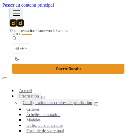
Passer au contenu principal
Documentation
Frameworks
Guides
⌘K
FR
Ouvrir Ducalis
Accueil
Priorisation
Configuration des critères de priorisation
Critères
Échelles de notation
Modèles
Utilisateurs et critères
Formule de score total