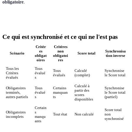
obligatoire
.
Ce qui est synchronisé et ce qui ne l'est pas
Critèr
Critères
es
non
Synchronisa
Scénario
Score total
obligat
obligatoi
tion inverse
oires
res
Tous les
Tous
Tous
Calculé
Synchronise
Critères
évalué
évalués
(complet)
le Score total
évalués
s
Calculé à
Obligatoires
Tous
Certains
Synchronise
partir des
terminés,
évalué
manquan
le Score total
scores
autres partiels
s
ts
(partiel)
disponibles
Certain
Score total
Obligatoires
s
Tout état
Non calculé
non
incomplets
manqu
synchronisé
ants