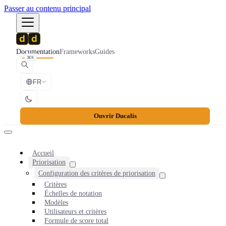
Passer au contenu principal
Documentation
Frameworks
Guides
⌘K
FR
Ouvrir Ducalis
Accueil
Priorisation
Configuration des critères de priorisation
Critères
Échelles de notation
Modèles
Utilisateurs et critères
Formule de score total