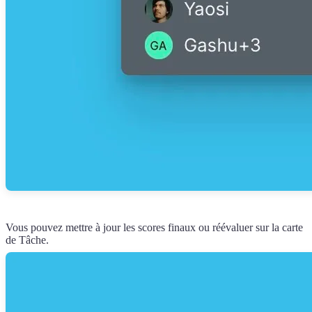
Vous pouvez mettre à jour les scores finaux ou réévaluer sur la carte
de Tâche.