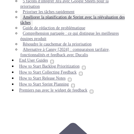
5 façons d'intégrer Jira avec Google Sheets pour la
priorisation
Prioriser les tâches rapidement
Améliorer la planification de Sprint avec la réévaluation des
tâches
Guide de rédaction de problématique
Compréhension partagée : ce qui distingue les meilleures
équipes produit
Résoudre le cauchemar de la priorisation
Alternative à Canny [2024] : comparaison tarifaire,
fonctionnalités et feedback avec Ducalis
End User Guides
How to Start Backlog Prioritization
How to Start Collecting Feedback
How to Start Release Notes
How to Start Sprint Planning
Premiers pas avec le widget de feedback