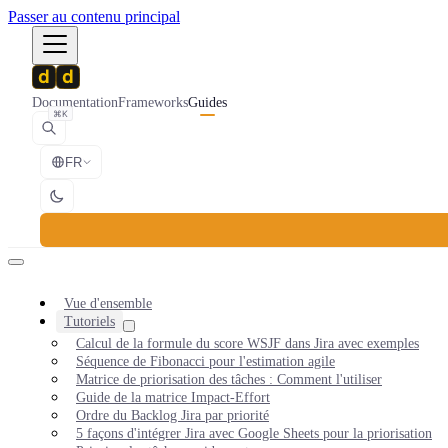
Passer au contenu principal
Documentation
Frameworks
Guides
⌘K
FR
Vue d'ensemble
Tutoriels
Calcul de la formule du score WSJF dans Jira avec exemples
Séquence de Fibonacci pour l'estimation agile
Matrice de priorisation des tâches : Comment l'utiliser
Guide de la matrice Impact-Effort
Ordre du Backlog Jira par priorité
5 façons d'intégrer Jira avec Google Sheets pour la priorisation