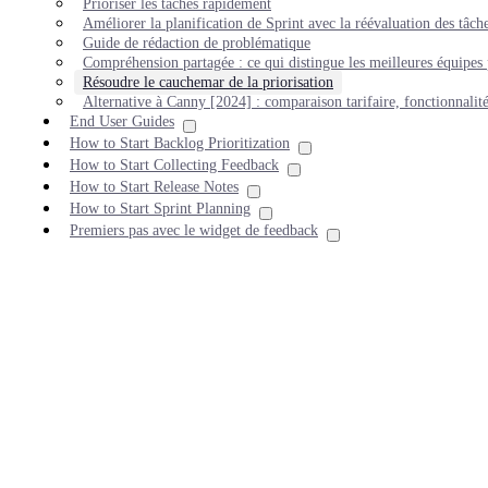
Prioriser les tâches rapidement
Améliorer la planification de Sprint avec la réévaluation des tâch
Guide de rédaction de problématique
Compréhension partagée : ce qui distingue les meilleures équipes 
Résoudre le cauchemar de la priorisation
Alternative à Canny [2024] : comparaison tarifaire, fonctionnalit
End User Guides
How to Start Backlog Prioritization
How to Start Collecting Feedback
How to Start Release Notes
How to Start Sprint Planning
Premiers pas avec le widget de feedback