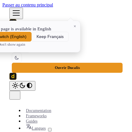
Passer au contenu principal
 page is available in English
Documentation
Frameworks
Guides
⌘K
witch
(
English
)
Keep Français
on't show again
FR
Ouvrir Ducalis
Documentation
Frameworks
Guides
Langues