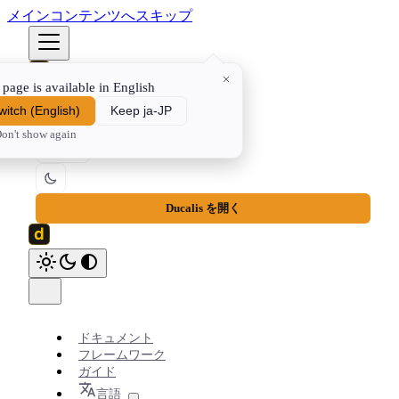
メインコンテンツへスキップ
 page is available in English
ドキュメント
フレームワーク
ガイド
⌘K
witch
(
English
)
Keep ja-JP
on't show again
JA
Ducalis を開く
ドキュメント
フレームワーク
ガイド
言語