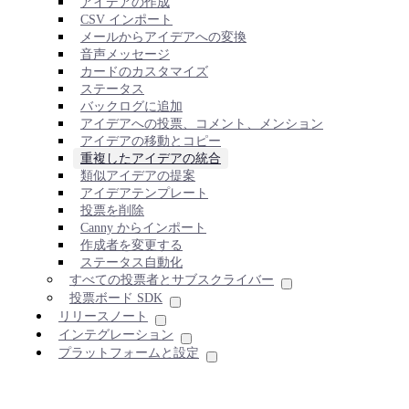
アイデアの作成
CSV インポート
メールからアイデアへの変換
音声メッセージ
カードのカスタマイズ
ステータス
バックログに追加
アイデアへの投票、コメント、メンション
アイデアの移動とコピー
重複したアイデアの統合
類似アイデアの提案
アイデアテンプレート
投票を削除
Canny からインポート
作成者を変更する
ステータス自動化
すべての投票者とサブスクライバー
投票ボード SDK
リリースノート
インテグレーション
プラットフォームと設定