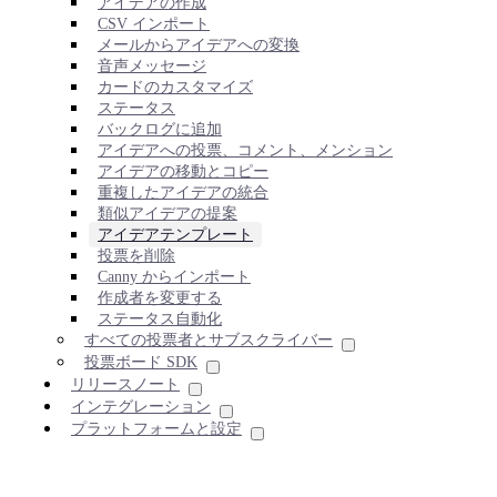
アイデアの作成
CSV インポート
メールからアイデアへの変換
音声メッセージ
カードのカスタマイズ
ステータス
バックログに追加
アイデアへの投票、コメント、メンション
アイデアの移動とコピー
重複したアイデアの統合
類似アイデアの提案
アイデアテンプレート
投票を削除
Canny からインポート
作成者を変更する
ステータス自動化
すべての投票者とサブスクライバー
投票ボード SDK
リリースノート
インテグレーション
プラットフォームと設定