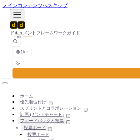
メインコンテンツへスキップ
ドキュメント
フレームワーク
ガイド
⌘K
JA
ホーム
優先順位付け
スプリントとコラボレーション
計画 (ガントチャート)
フィードバックと投票
投票ボード
投票ボード