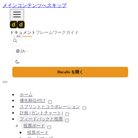
メインコンテンツへスキップ
ドキュメント
フレームワーク
ガイド
⌘K
JA
Ducalis を開く
ホーム
優先順位付け
スプリントとコラボレーション
計画 (ガントチャート)
フィードバックと投票
投票ボード
投票ボード