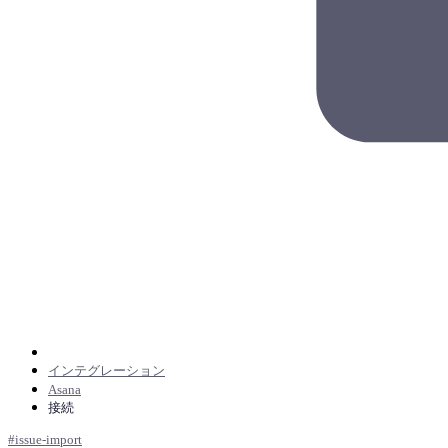
インテグレーション
Asana
接続
#
issue-import