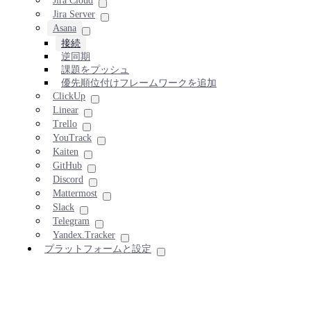
Jira Cloud
Jira Server
Asana
接続
逆同期
課題をプッシュ
優先順位付けフレームワークを追加
ClickUp
Linear
Trello
YouTrack
Kaiten
GitHub
Discord
Mattermost
Slack
Telegram
Yandex.Tracker
プラットフォームと設定