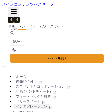
メインコンテンツへスキップ
ドキュメント
フレームワーク
ガイド
⌘K
JA
Ducalis を開く
ホーム
優先順位付け
スプリントとコラボレーション
計画 (ガントチャート)
フィードバックと投票
リリースノート
インテグレーション