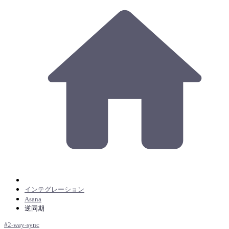
インテグレーション
Asana
逆同期
#
2-way-sync