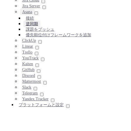
Jira Cloud
Jira Server
Asana
接続
逆同期
課題をプッシュ
優先順位付けフレームワークを追加
ClickUp
Linear
Trello
YouTrack
Kaiten
GitHub
Discord
Mattermost
Slack
Telegram
Yandex.Tracker
プラットフォームと設定