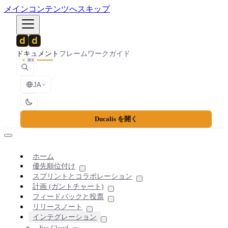
メインコンテンツへスキップ
ドキュメント
フレームワーク
ガイド
⌘K
JA
Ducalis を開く
ホーム
優先順位付け
スプリントとコラボレーション
計画 (ガントチャート)
フィードバックと投票
リリースノート
インテグレーション