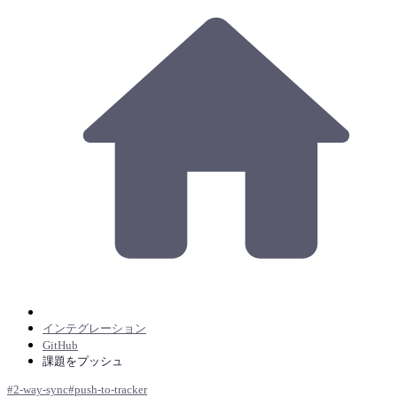
インテグレーション
GitHub
課題をプッシュ
#
2-way-sync
#
push-to-tracker