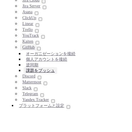
Jira Cloud
Jira Server
Asana
ClickUp
Linear
Trello
YouTrack
Kaiten
GitHub
オーガニゼーションを接続
個人アカウントを接続
逆同期
課題をプッシュ
Discord
Mattermost
Slack
Telegram
Yandex.Tracker
プラットフォームと設定