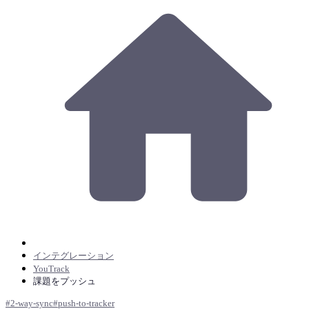
インテグレーション
YouTrack
課題をプッシュ
#
2-way-sync
#
push-to-tracker