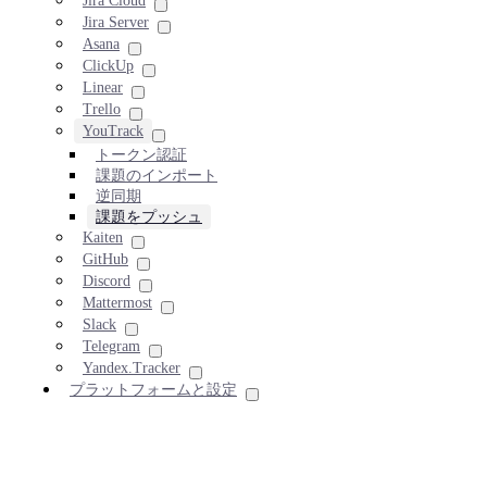
Jira Cloud
Jira Server
Asana
ClickUp
Linear
Trello
YouTrack
トークン認証
課題のインポート
逆同期
課題をプッシュ
Kaiten
GitHub
Discord
Mattermost
Slack
Telegram
Yandex.Tracker
プラットフォームと設定