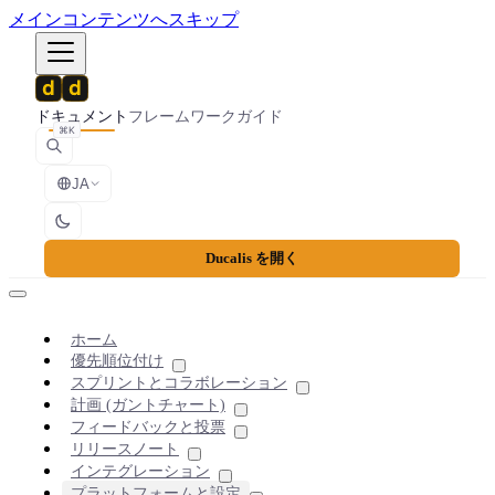
メインコンテンツへスキップ
ドキュメント
フレームワーク
ガイド
⌘K
JA
Ducalis を開く
ホーム
優先順位付け
スプリントとコラボレーション
計画 (ガントチャート)
フィードバックと投票
リリースノート
インテグレーション
プラットフォームと設定