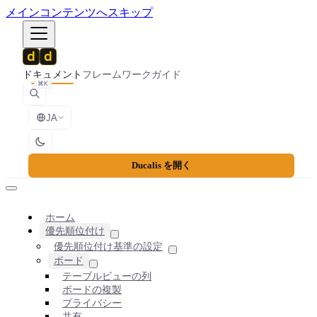
メインコンテンツへスキップ
ドキュメント
フレームワーク
ガイド
⌘K
JA
Ducalis を開く
ホーム
優先順位付け
優先順位付け基準の設定
ボード
テーブルビューの列
ボードの複製
プライバシー
共有