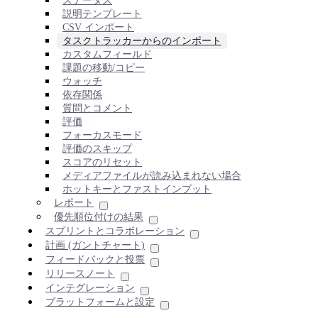
ステータス
説明テンプレート
CSV インポート
タスクトラッカーからのインポート
カスタムフィールド
課題の移動/コピー
ウォッチ
依存関係
質問とコメント
評価
フォーカスモード
評価のスキップ
スコアのリセット
メディアファイルが読み込まれない場合
ホットキーとファストインプット
レポート
優先順位付けの結果
スプリントとコラボレーション
計画 (ガントチャート)
フィードバックと投票
リリースノート
インテグレーション
プラットフォームと設定