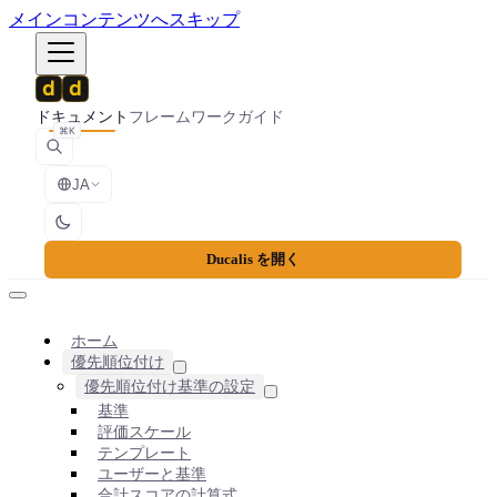
メインコンテンツへスキップ
ドキュメント
フレームワーク
ガイド
⌘K
JA
Ducalis を開く
ホーム
優先順位付け
優先順位付け基準の設定
基準
評価スケール
テンプレート
ユーザーと基準
合計スコアの計算式