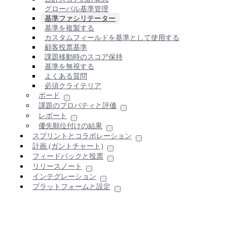
グローバル基準管理
基準ファシリテーター
基準を複製する
カスタムフィールドを基準として使用する
顧客投票基準
課題移動時のスコア保持
基準を無視する
よくある質問
必須クライテリア
ボード
課題のプロパティと評価
レポート
優先順位付けの結果
スプリントとコラボレーション
計画 (ガントチャート)
フィードバックと投票
リリースノート
インテグレーション
プラットフォームと設定