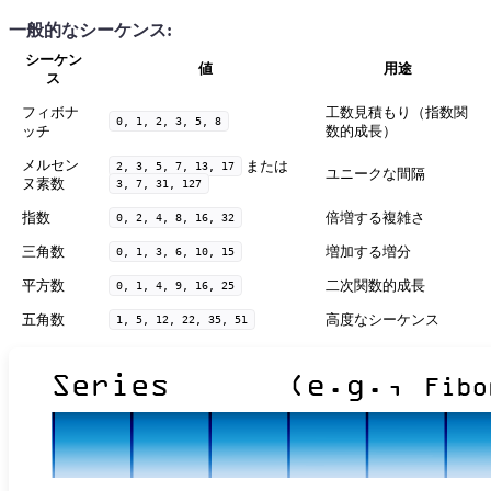
一般的なシーケンス:
シーケン
値
用途
ス
フィボナ
工数見積もり（指数関
0, 1, 2, 3, 5, 8
ッチ
数的成長）
メルセン
または
2, 3, 5, 7, 13, 17
ユニークな間隔
ヌ素数
3, 7, 31, 127
指数
倍増する複雑さ
0, 2, 4, 8, 16, 32
三角数
増加する増分
0, 1, 3, 6, 10, 15
平方数
二次関数的成長
0, 1, 4, 9, 16, 25
五角数
高度なシーケンス
1, 5, 12, 22, 35, 51