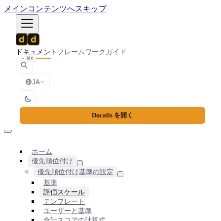
メインコンテンツへスキップ
ドキュメント
フレームワーク
ガイド
⌘K
JA
Ducalis を開く
ホーム
優先順位付け
優先順位付け基準の設定
基準
評価スケール
テンプレート
ユーザーと基準
合計スコアの計算式