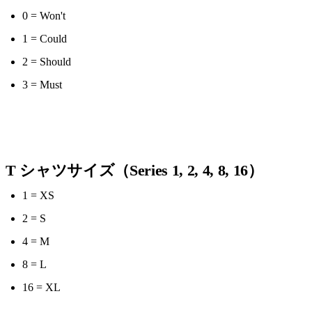
0 = Won't
1 = Could
2 = Should
3 = Must
T シャツサイズ（Series 1, 2, 4, 8, 16）
1 = XS
2 = S
4 = M
8 = L
16 = XL