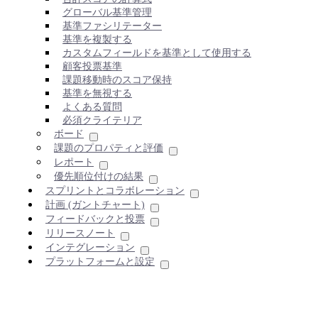
グローバル基準管理
基準ファシリテーター
基準を複製する
カスタムフィールドを基準として使用する
顧客投票基準
課題移動時のスコア保持
基準を無視する
よくある質問
必須クライテリア
ボード
課題のプロパティと評価
レポート
優先順位付けの結果
スプリントとコラボレーション
計画 (ガントチャート)
フィードバックと投票
リリースノート
インテグレーション
プラットフォームと設定