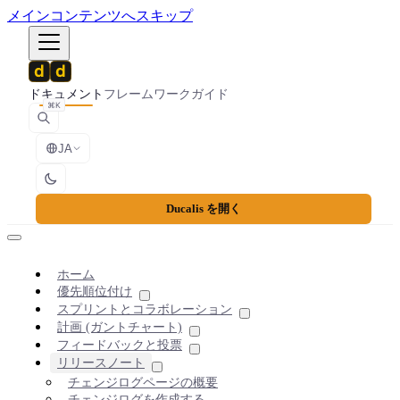
メインコンテンツへスキップ
ドキュメント
フレームワーク
ガイド
⌘K
JA
Ducalis を開く
ホーム
優先順位付け
スプリントとコラボレーション
計画 (ガントチャート)
フィードバックと投票
リリースノート
チェンジログページの概要
チェンジログを作成する