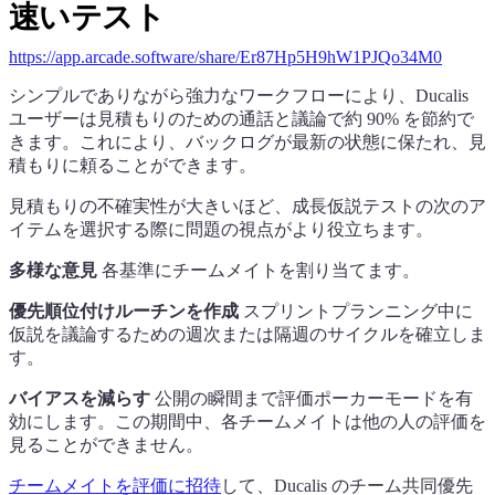
速いテスト
https://app.arcade.software/share/Er87Hp5H9hW1PJQo34M0
シンプルでありながら強力なワークフローにより、
Ducalis
ユーザーは見積もりのための通話と議論で約 90% を節約で
きます。これにより、バックログが最新の状態に保たれ、見
積もりに頼ることができます。
見積もりの不確実性が大きいほど、成長仮説テストの次のア
イテムを選択する際に問題の視点がより役立ちます。
多様な意見
各基準にチームメイトを割り当てます。
優先順位付けルーチンを作成
スプリントプランニング中に
仮説を議論するための週次または隔週のサイクルを確立しま
す。
バイアスを減らす
公開の瞬間まで評価ポーカーモードを有
効にします。この期間中、各チームメイトは他の人の評価を
見ることができません。
チームメイトを評価に招待
して、
Ducalis
のチーム共同優先