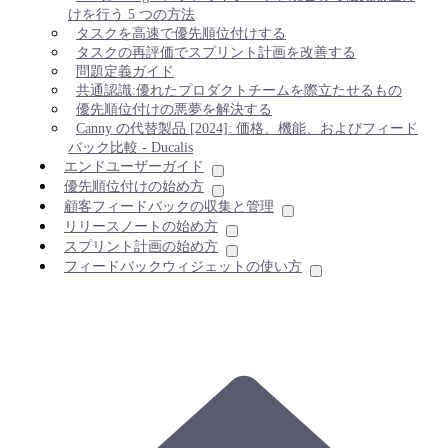
けを行う 5 つの方法
タスクを高速で優先順位付けする
タスクの再評価でスプリント計画を改善する
問題定義ガイド
共通認識:優れたプロダクトチームを際立たせるもの
優先順位付けの悪夢を解決する
Canny の代替製品 [2024]: 価格、機能、およびフィード
バック比較 - Ducalis
エンドユーザーガイド
優先順位付けの始め方
顧客フィードバックの収集と管理
リリースノートの始め方
スプリント計画の始め方
フィードバックウィジェットの使い方