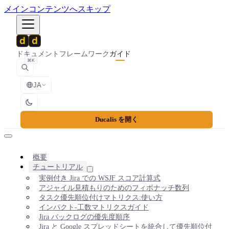
メインコンテンツへスキップ
ドキュメント
フレームワーク
ガイド
⌘K
JA
Ducalis を開く
概要
チュートリアル
実例付き Jira での WSJF スコア計算式
アジャイル見積もりのためのフィボナッチ数列
タスク優先順位付けマトリクス:使い方
インパクト-工数マトリクスガイド
Jira バックログの優先度順序
Jira と Google スプレッドシートを統合して優先順位付