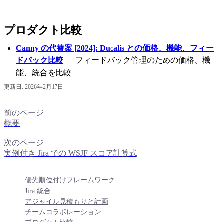
プロダクト比較
Canny の代替案 [2024]:
Ducalis
との価格、機能、フィー
ドバック比較
— フィードバック管理のための価格、機
能、統合を比較
更新日:
2026年2月17日
前のページ
概要
次のページ
実例付き Jira での WSJF スコア計算式
優先順位付けフレームワーク
Jira 統合
アジャイル見積もりと計画
チームコラボレーション