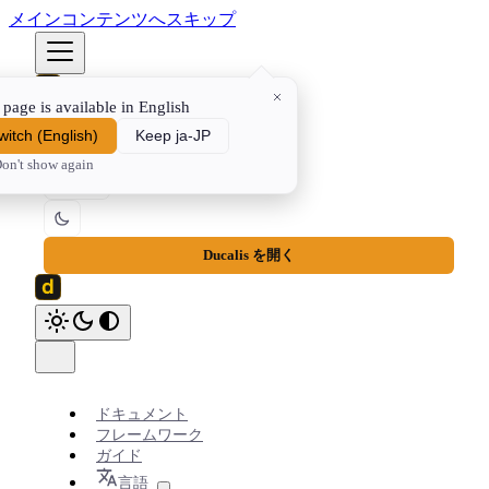
メインコンテンツへスキップ
 page is available in English
ドキュメント
フレームワーク
ガイド
⌘K
witch
(
English
)
Keep ja-JP
on't show again
JA
Ducalis を開く
ドキュメント
フレームワーク
ガイド
言語