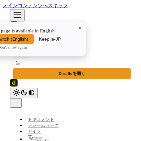
メインコンテンツへスキップ
 page is available in English
ドキュメント
フレームワーク
ガイド
⌘K
witch
(
English
)
Keep ja-JP
on't show again
JA
Ducalis を開く
ドキュメント
フレームワーク
ガイド
言語