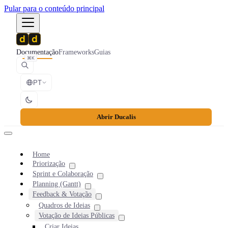
Pular para o conteúdo principal
Documentação
Frameworks
Guias
⌘K
PT
Abrir Ducalis
Home
Priorização
Sprint e Colaboração
Planning (Gantt)
Feedback & Votação
Quadros de Ideias
Votação de Ideias Públicas
Criar Ideias