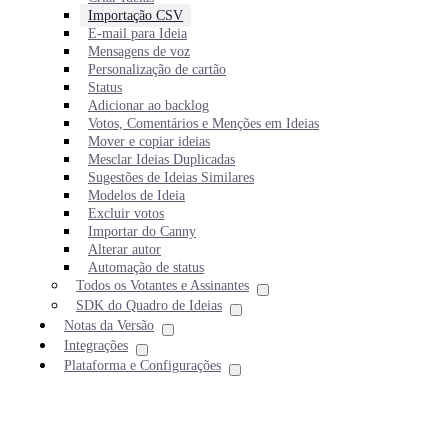
Importação CSV
E-mail para Ideia
Mensagens de voz
Personalização de cartão
Status
Adicionar ao backlog
Votos, Comentários e Menções em Ideias
Mover e copiar ideias
Mesclar Ideias Duplicadas
Sugestões de Ideias Similares
Modelos de Ideia
Excluir votos
Importar do Canny
Alterar autor
Automação de status
Todos os Votantes e Assinantes
SDK do Quadro de Ideias
Notas da Versão
Integrações
Plataforma e Configurações